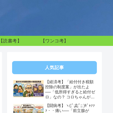
【読書考】
【ワンコ考】
人気記事
【経済考】「給付付き税額
控除の制度案」が出たよ
──「低所得すぎると給付ゼ
ロ」なの？ コロちゃんが感
じた制度への違和感
【闘病考】ヽ(;ﾟ;Д;ﾟ;; )ｷﾞｬｧｧ
ｧ・・痛い──「前立腺が