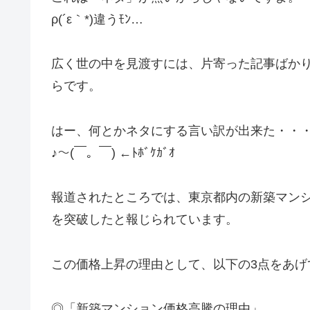
ρ(´ε｀*)違うﾓﾝ…
広く世の中を見渡すには、片寄った記事ばか
らです。
はー、何とかネタにする言い訳が出来た・・
♪～(￣。￣) ←ﾄﾎﾞｹｶﾞｵ
報道されたところでは、東京都内の新築マンシ
を突破したと報じられています。
この価格上昇の理由として、以下の3点をあげ
◎「新築マンション価格高騰の理由」