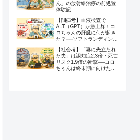
ん」の放射線治療の前処置
体験記
【闘病考】血液検査で
ALT（GPT）が急上昇！コ
ロちゃんの肝臓に何が起き
た？──ソフトランディング
と全力を尽くすという生き
【社会考】「妻に先立たれ
方
た夫」は認知症2.3倍・死亡
リスク1.9倍の衝撃──コロ
ちゃんは終末期に向けたソ
フトランディングを望みま
す