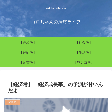
sekihin-life.site
コロちゃんの清貧ライフ
【経済考】
【社会考】
【闘病考】
【生活考】
【読書考】
【ワンコ考】
【経済考】「経済成長率」の予測が甘いん
だよ
【経済考】