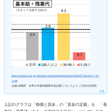
https://www5.cao.go.jp/keizai-shimon/kaigi/minutes/2024/0719/shiryo_01-
1.pdf
出典:内閣府 令和６年度内閣府年央試算についてより（7月20日利用）
上記のグラフは「物価と賃金」の「賃金の定義」を、「基