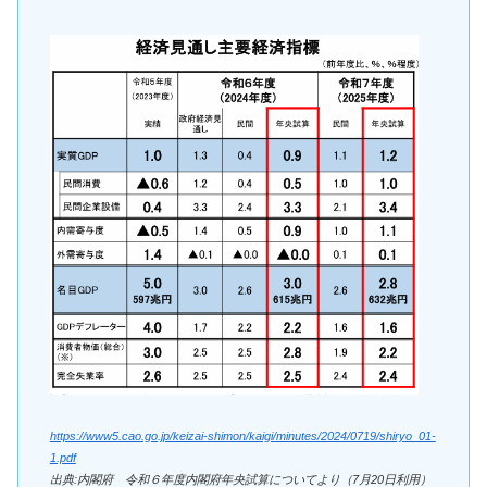
https://www5.cao.go.jp/keizai-shimon/kaigi/minutes/2024/0719/shiryo_01-
1.pdf
出典:内閣府 令和６年度内閣府年央試算についてより（7月20日利用）