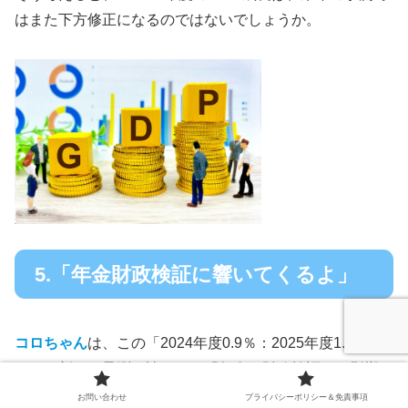
はまた下方修正になるのではないでしょうか。
5.「年金財政検証に響いてくるよ」
コロちゃん
は、この「2024年度0.9％：2025年度1.2％」
という新しい予測を読んで、「年金の財政検証」に影響し
てくると考えましたね。
お問い合わせ
プライバシーポリシー＆免責事項