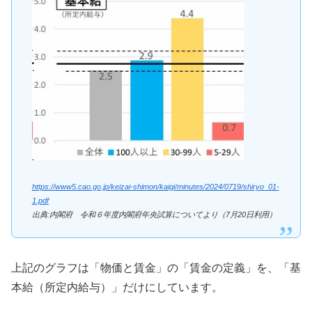
https://www5.cao.go.jp/keizai-shimon/kaigi/minutes/2024/0719/shiryo_01-
1.pdf
出典:内閣府 令和６年度内閣府年央試算についてより（7月20日利用）
上記のグラフは「物価と賃金」の「賃金の定義」を、「基
本給（所定内給与）」だけにしています。