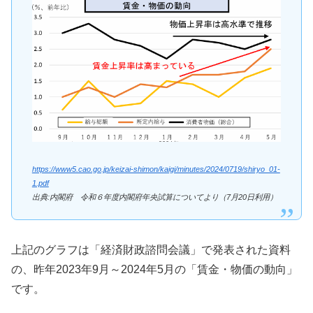
https://www5.cao.go.jp/keizai-shimon/kaigi/minutes/2024/0719/shiryo_01-
1.pdf
出典:内閣府 令和６年度内閣府年央試算についてより（7月20日利用）
上記のグラフは「経済財政諮問会議」で発表された資料
の、昨年2023年9月～2024年5月の「賃金・物価の動向」
です。