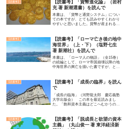
【読書考】「貨幣進化論」（岩村
【読書考】
充 著 新潮選書）を読んで
本書は、「貨幣と通貨システム」につい
ての本ですが、とても読みやすくわかり
やすいと思いました。貨幣が産まれる前
の時代から始まり、順次歴史を現代まで
追いかけています。最初はやさしく、近
代に近づくに従ってだんだん専門的にな
【読書考】「ローマ亡き後の地中
【読書考】
ってくるのですが、エピソ...
海世界」（上・下）（塩野七生
著 新潮社）を読んで
本書は、「ローマ人の物語」（全15巻）
の続編として、ローマ帝国崩壊以降の地
中海世界の興亡を描いた書ですが、とに
かくおもしろいです。「ローマ人の物
語」では、「ユリウス・カエサル」を描
いた第2巻が最高に面白かったですね。お
【読書考】「成長の臨界」を読ん
【読書考】
そらく著者もそこを一番...
で
「成長の臨海」（河野龍太郎 慶応義塾
大学出版会） この本を最近読みまし
た。「飽和資本主義はどこへむかうの
か」と扉に書いてある日本経済の本で
す。日銀の金融政策や政府の財政政策、
企業活動について詳しく考察している本
【読書考】「脱成長と欲望の資本
【読書考】
なんですが、このような本でも読...
主義」（丸山俊一 著 東洋経済新