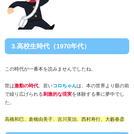
3.高校生時代（1970年代）
この時代が一番本を読みませんでしたね。
世は
激動の時代
。若い
コロちゃん
は、本の世界より眼の前
で繰り広げられる
刺激的な現実
を体験する事に夢中でし
た。
高橋和巳、倉橋由美子、吉川英治、西村寿行、大藪春彦