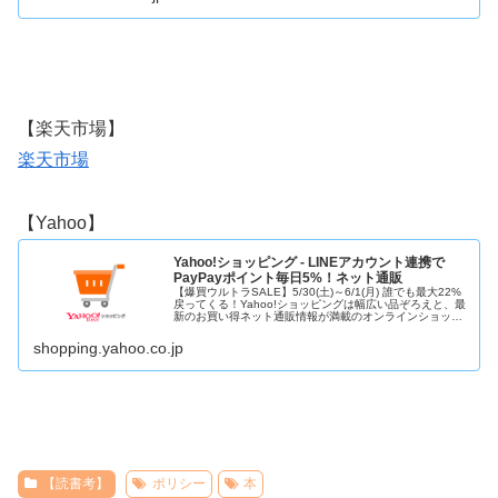
【楽天市場】
楽天市場
【Yahoo】
Yahoo!ショッピング - LINEアカウント連携で
PayPayポイント毎日5%！ネット通販
【爆買ウルトラSALE】5/30(土)～6/1(月) 誰でも最大22%
戻ってくる！Yahoo!ショッピングは幅広い品ぞろえと、最
新のお買い得ネット通販情報が満載のオンラインショッピ
ングモール。PayPay残高も使えてさらにお得！
shopping.yahoo.co.jp
【読書考】
ポリシー
本