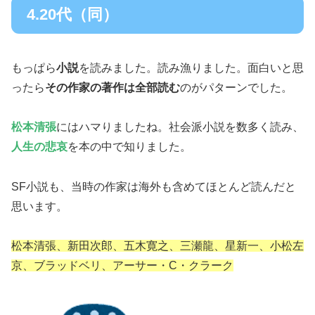
4.20代（同）
もっぱら
小説
を読みました。読み漁りました。面白いと思
ったら
その作家の著作は全部読む
のがパターンでした。
松本清張
にはハマりましたね。社会派小説を数多く読み、
人生の悲哀
を本の中で知りました。
SF小説も、当時の作家は海外も含めてほとんど読んだと
思います。
松本清張、新田次郎、五木寛之、三瀬龍、星新一、小松左
京、ブラッドベリ、アーサー・C・クラーク