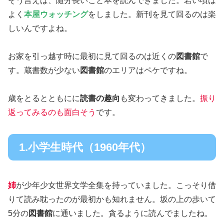
そう言えば、随分長いこと本を読んできました。若い頃は
よく
本屋ウォッチング
をしました。新刊を見て回るのは楽
しいんですよね。
お家を引っ越す時に最初に見て回るのは近くの
図書館
で
す。蔵書数が少ない
図書館
のエリアはペケですね。
歳をとるとともにに
読書の趣向
も変わってきました。
振り
返ってみるのも面白そう
です。
1.小学生時代（1960年代）
姉
が少年少女世界文学全集を持っていました。こっそり借
りて読み耽ったのが最初かも知れません。坂の上の歩いて
5分の
図書館
に通いました。貪るように読んでましたね。