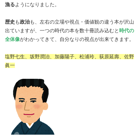
漁る
ようになりました。
歴史
も
政治
も、左右の立場や視点・価値観の違う本が沢山
出ていますが、一つの時代の本を数十冊読み込むと
時代の
全体像
がわかってきて、自分なりの視点が出来てきます。
塩野七生、坂野潤治、加藤陽子、松浦玲、荻原延壽、佐野
眞一