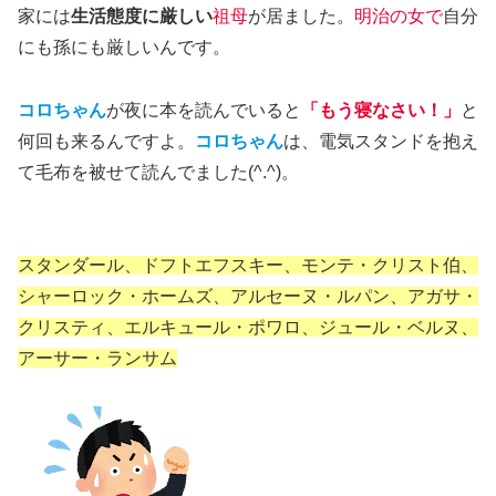
家には
生活態度に厳しい
祖母
が居ました。
明治の女で
自分
にも孫にも厳しいんです。
コロちゃん
が夜に本を読んでいると
「もう寝なさい！」
と
何回も来るんですよ。
コロちゃん
は、電気スタンドを抱え
て毛布を被せて読んでました(^.^)。
スタンダール、ドフトエフスキー、モンテ・クリスト伯、
シャーロック・ホームズ、アルセーヌ・ルパン、アガサ・
クリスティ、エルキュール・ポワロ、ジュール・ベルヌ、
アーサー・ランサム