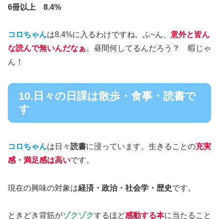
6冊以上 8.4%
コロちゃん
は8.4%に入るわけですね。ふ~ん、
意外と皆ん
な読んで無いんだなぁ
。昼間何してるんだろう？ 暇じゃ
ん！
10.日々の日課は散歩・食事・読書で
す
コロちゃん
は日々
読書
に浸っています。生きることの
充実
感・満足感は高い
です。
現在の興味の対象は
経済・政治・社会学・歴史
です。
ときどき背筋が
ゾクゾク
するほど
感動する本
に当たること