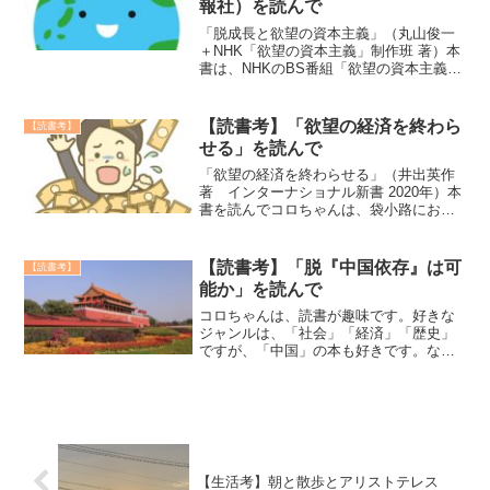
報社）を読んで
「脱成長と欲望の資本主義」（丸山俊一
＋NHK「欲望の資本主義」制作班 著）本
書は、NHKのBS番組「欲望の資本主義
2002自由に」で放送されたものの書籍化
です。本書には、「人新世の資本論」で
よく知られた斉藤幸平氏（経済思想家）
【読書考】「欲望の経済を終わら
【読書考】
とトーマス・セ...
せる」を読んで
「欲望の経済を終わらせる」（井出英作
著 インターナショナル新書 2020年）本
書を読んでコロちゃんは、袋小路におち
いっているような日本から、抜け出る方
策が見つかったような気分を持ちまし
た。30年以上停滞している日本経済。今
【読書考】「脱『中国依存』は可
【読書考】
までの総理大臣も...
能か」を読んで
コロちゃんは、読書が趣味です。好きな
ジャンルは、「社会」「経済」「歴史」
ですが、「中国」の本も好きです。なん
てったって「中国4000年のの歴史」です
もんね。もちろん、古典ではなく、読む
のは近代中国です。特に最近の中国の動
向は、日本の将来とも...
【生活考】朝と散歩とアリストテレス