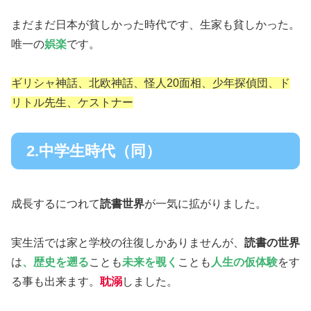
まだまだ日本が貧しかった時代です、生家も貧しかった。
唯一の
娯楽
です。
ギリシャ神話、北欧神話、怪人20面相、少年探偵団、ド
リトル先生、ケストナー
2.中学生時代（同）
成長するにつれて
読書世界
が一気に拡がりました。
実生活では家と学校の往復しかありませんが、
読書の世界
は
、歴史を遡る
ことも
未来を覗く
ことも
人生の仮体験
をす
る事も出来ます。
耽溺
しました。