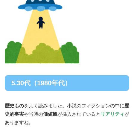
5.30代（1980年代）
歴史もの
をよく読みました。小説のフィクションの中に
歴
史的事実
や当時の
価値観
が挿入されていると
リアリティ
が
ありますね。