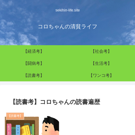
sekihin-life.site
コロちゃんの清貧ライフ
【経済考】
【社会考】
【闘病考】
【生活考】
【読書考】
【ワンコ考】
【読書考】コロちゃんの読書遍歴
【読書考】