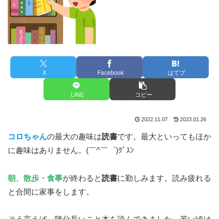
X
Facebook
はてブ
LINE
コピー
2022.11.07
2023.01.26
コロちゃん
の最大の趣味は
読書
です。最大といってもほか
に趣味はありません。(￣^￣゜)ｸﾞｽﾝ
朝、散歩・食事
が終わると
読書
に勤しみます。読み疲れる
と合間に家事をします。