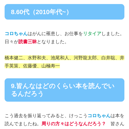
8.60代（2010年代~）
コロちゃん
はがんに罹患し、お仕事を
リタイア
しました。
日々が
読書三昧
となりました。
橋本健二、水野和夫、池尾和人、河野龍太郎、白井聡、井
手英策、佐藤優、山極寿一
9.皆んなはどのくらい本を読んでい
るんだろう
こう過去を振り返ってみると、けっこう
コロちゃん
は本を
読んでましたね。
周りの方々はどうなんだろう？
皆さん