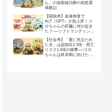
ん」の放射線治療の前処置
体験記
【闘病考】血液検査で
ALT（GPT）が急上昇！コ
ロちゃんの肝臓に何が起き
た？──ソフトランディング
と全力を尽くすという生き
【社会考】「妻に先立たれ
方
た夫」は認知症2.3倍・死亡
リスク1.9倍の衝撃──コロ
ちゃんは終末期に向けたソ
フトランディングを望みま
す