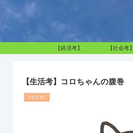
【経済考】
【社会考
【生活考】コロちゃんの腹巻
【生活考】