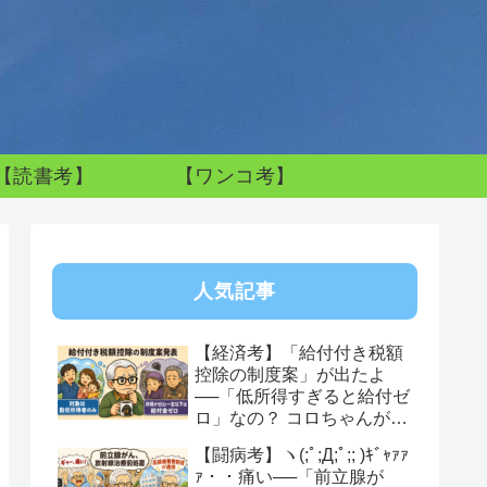
【読書考】
【ワンコ考】
人気記事
【経済考】「給付付き税額
控除の制度案」が出たよ
──「低所得すぎると給付ゼ
ロ」なの？ コロちゃんが感
じた制度への違和感
【闘病考】ヽ(;ﾟ;Д;ﾟ;; )ｷﾞｬｧｧ
ｧ・・痛い──「前立腺が