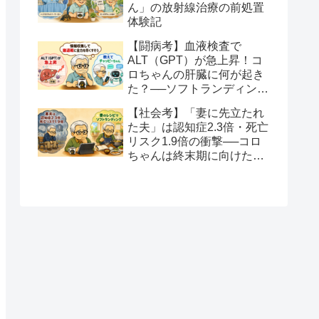
ん」の放射線治療の前処置
体験記
【闘病考】血液検査で
ALT（GPT）が急上昇！コ
ロちゃんの肝臓に何が起き
た？──ソフトランディング
と全力を尽くすという生き
【社会考】「妻に先立たれ
方
た夫」は認知症2.3倍・死亡
リスク1.9倍の衝撃──コロ
ちゃんは終末期に向けたソ
フトランディングを望みま
す