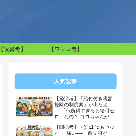
【読書考】
【ワンコ考】
人気記事
【経済考】「給付付き税額
控除の制度案」が出たよ
──「低所得すぎると給付ゼ
ロ」なの？ コロちゃんが感
じた制度への違和感
【闘病考】ヽ(;ﾟ;Д;ﾟ;; )ｷﾞｬｧｧ
ｧ・・痛い──「前立腺が