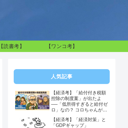
【読書考】
【ワンコ考】
人気記事
【経済考】「給付付き税額
控除の制度案」が出たよ
──「低所得すぎると給付ゼ
ロ」なの？ コロちゃんが感
じた制度への違和感
【経済考】「経済対策」と
「GDPギャップ」