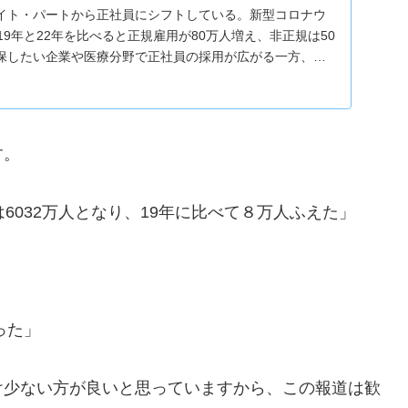
イト・パートから正社員にシフトしている。新型コロナウ
19年と22年を比べると正規雇用が80万人増え、非正規は50
保したい企業や医療分野で正社員の採用が広がる一方、飲
す。
6032万人となり、19年に比べて８万人ふえた」
った」
け少ない方が良いと思っていますから、この報道は歓