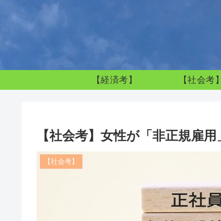
【経済考】
【社会考
【社会考】女性が「非正規雇用
【社会考】