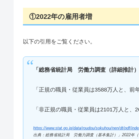
①2022年の雇用者増
以下の引用をご覧ください。
「総務省統計局 労働力調査（詳細推計
「正規の職員・従業員は3588万人と、
「非正規の職員・従業員は2101万人と、
https://www.stat.go.jp/data/roudou/sokuhou/nen/dt/pdf/ind
出典：総務省統計局 労働力調査（基本集計）」2022年（