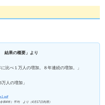
） 結果の概要」より
前年に比べ１万人の増加。８年連続の増加。」
26万人の増加」
ex1.pdf
令和4年）平均 より（4月17日利用）