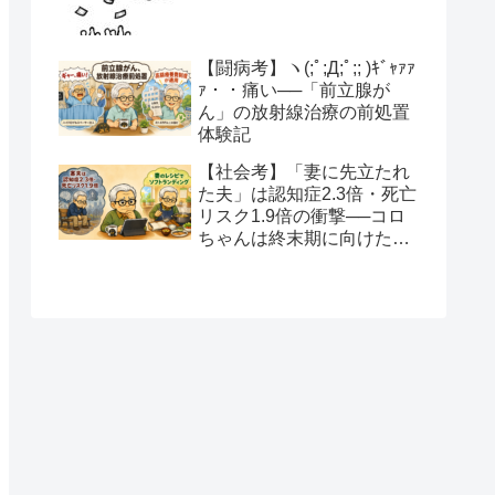
【闘病考】ヽ(;ﾟ;Д;ﾟ;; )ｷﾞｬｧｧ
ｧ・・痛い──「前立腺が
ん」の放射線治療の前処置
体験記
【社会考】「妻に先立たれ
た夫」は認知症2.3倍・死亡
リスク1.9倍の衝撃──コロ
ちゃんは終末期に向けたソ
フトランディングを望みま
す