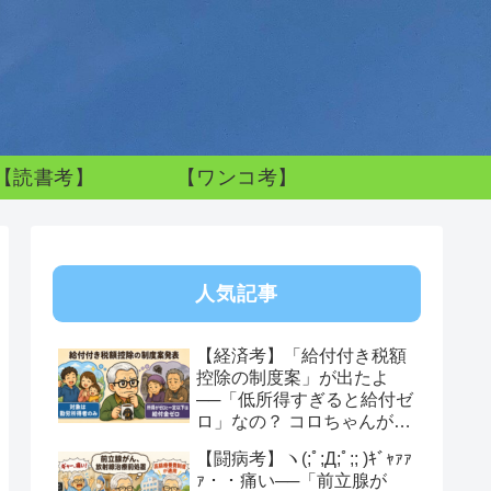
【読書考】
【ワンコ考】
人気記事
【経済考】「給付付き税額
控除の制度案」が出たよ
──「低所得すぎると給付ゼ
ロ」なの？ コロちゃんが感
じた制度への違和感
【闘病考】ヽ(;ﾟ;Д;ﾟ;; )ｷﾞｬｧｧ
ｧ・・痛い──「前立腺が