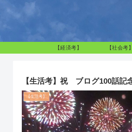
【経済考】
【社会考
【生活考】祝 ブログ100話記
【生活考】