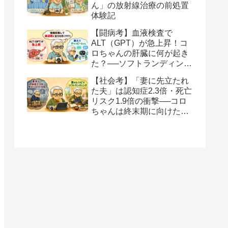
ん」の放射線治療の前処置
体験記
【闘病考】血液検査で
ALT（GPT）が急上昇！コ
ロちゃんの肝臓に何が起き
た？──ソフトランディング
と全力を尽くすという生き
【社会考】「妻に先立たれ
方
た夫」は認知症2.3倍・死亡
リスク1.9倍の衝撃──コロ
ちゃんは終末期に向けたソ
フトランディングを望みま
す