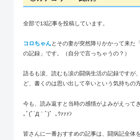
全部で13記事を投稿しています。
コロちゃん
とその妻が突然降りかかって来た
の記録」です。（自分で言っちゃうの？）
語るも涙、読むも涙の闘病生活の記録ですが
ど、書くのは思い出して辛いという気持ちの
今も、読み返すと当時の感情がよみがえって
｡ﾟ(ﾟ´Д｀ﾟ)゜｡ｳｧｧｧﾝ
皆さんに一番おすすめの記事は、闘病記全体