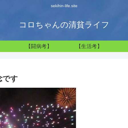
sekihin-life.site
コロちゃんの清貧ライフ
】
【闘病考】
【生活考】
念です