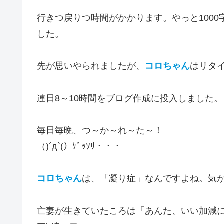
行きつ戻りつ時間がかかります。やっと100
した。
先が思いやられましたが、
コロちゃん
はリタ
連日8～10時間をブログ作成に投入しました。
毎日毎晩、つ～か～れ～た～！
（)´д`(）ｹﾞｯｿﾘ・・・
コロちゃん
は、「凝り症」なんですよね。気
亡妻が生きていたころは「あんた、いい加減に