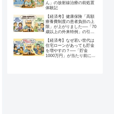
ん」の放射線治療の前処置
体験記
【経済考】健康保険「高額
療養費制度の患者負担の上
限」が上がりました──「70
歳以上の外来特例」の引き
上げは電子版で初めて知っ
【経済考】なぜ若い世代は
たよ
住宅ローンがあっても貯金
を増やすの？──「貯金
1000万円」が当たり前にな
った時代を考える