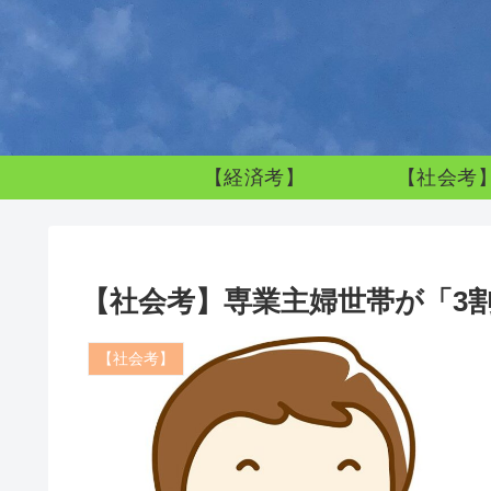
【経済考】
【社会考
【社会考】専業主婦世帯が「3
【社会考】