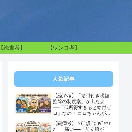
【読書考】
【ワンコ考】
人気記事
【経済考】「給付付き税額
控除の制度案」が出たよ
──「低所得すぎると給付ゼ
ロ」なの？ コロちゃんが感
じた制度への違和感
【闘病考】ヽ(;ﾟ;Д;ﾟ;; )ｷﾞｬｧｧ
ｧ・・痛い──「前立腺が