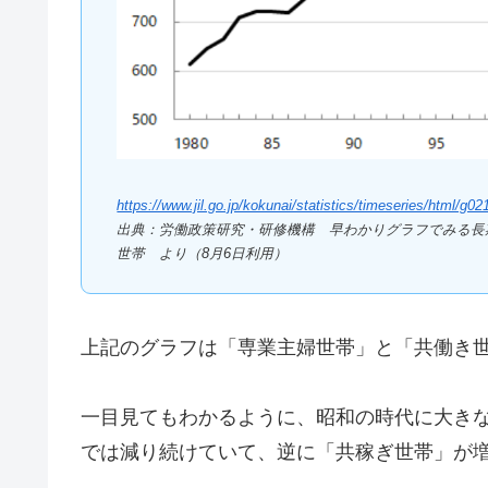
https://www.jil.go.jp/kokunai/statistics/timeseries/html/g02
出典：労働政策研究・研修機構 早わかりグラフでみる長期
世帯 より（8月6日利用）
上記のグラフは「専業主婦世帯」と「共働き世帯
一目見てもわかるように、昭和の時代に大き
では減り続けていて、逆に「共稼ぎ世帯」が