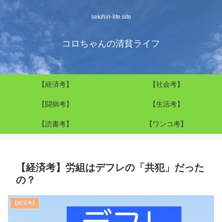
sekihin-life.site
コロちゃんの清貧ライフ
【経済考】
【社会考】
【闘病考】
【生活考】
【読書考】
【ワンコ考】
【経済考】労組はデフレの「共犯」だった
の？
【経済考】