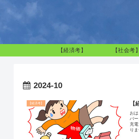
【経済考】
【社会考
2024-10
【
【経済考】
おは
バー
充電
りま