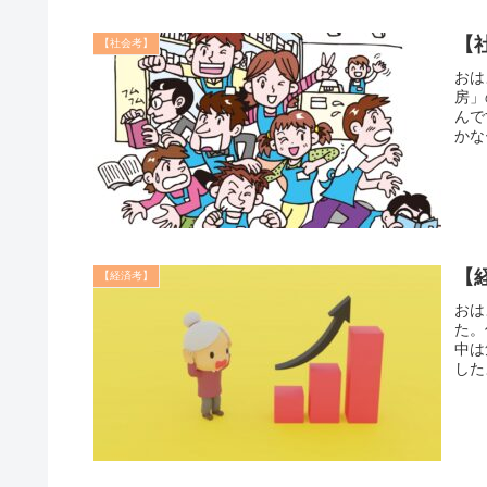
【
【社会考】
おは
房」
んで
かな
【
【経済考】
おは
た。
中は
した