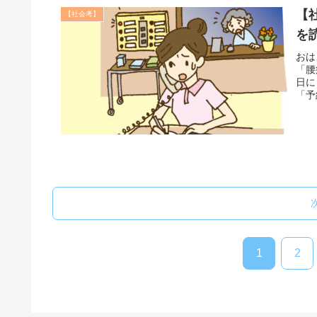
【
【社会考】
を
おは
「腰
日に
「予
1
2