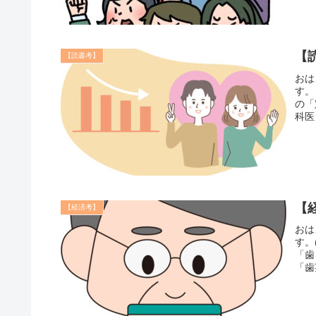
【
【読書考】
おは
す。
の「
科医
【
【経済考】
おは
す。
「歯
「歯