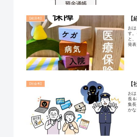
【
【経済考】
おは
す。
と、
発表
【
【社会考】
おは
長＆
集長
かなく