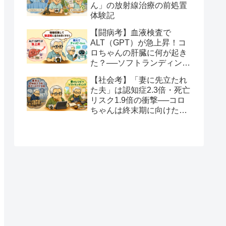
ん」の放射線治療の前処置
体験記
【闘病考】血液検査で
ALT（GPT）が急上昇！コ
ロちゃんの肝臓に何が起き
た？──ソフトランディング
と全力を尽くすという生き
【社会考】「妻に先立たれ
方
た夫」は認知症2.3倍・死亡
リスク1.9倍の衝撃──コロ
ちゃんは終末期に向けたソ
フトランディングを望みま
す