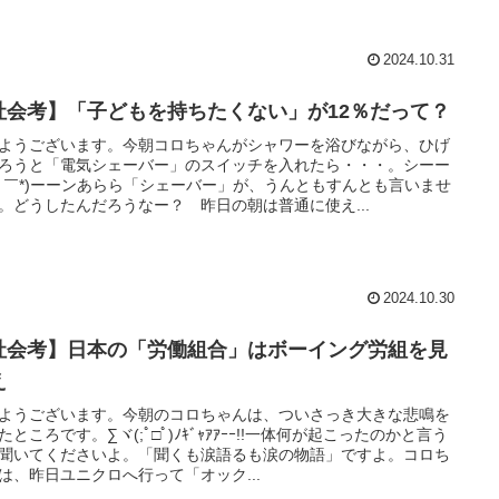
2024.10.31
社会考】「子どもを持ちたくない」が12％だって？
ようございます。今朝コロちゃんがシャワーを浴びながら、ひげ
ろうと「電気シェーバー」のスイッチを入れたら・・・。シーー
、￣*)ーーンあらら「シェーバー」が、うんともすんとも言いませ
。どうしたんだろうなー？ 昨日の朝は普通に使え...
2024.10.30
社会考】日本の「労働組合」はボーイング労組を見
え
ようございます。今朝のコロちゃんは、ついさっき大きな悲鳴を
たところです。∑ヾ(;ﾟ□ﾟ)ﾉｷﾞｬｱｱｰｰ!!一体何が起こったのかと言う
聞いてくださいよ。「聞くも涙語るも涙の物語」ですよ。コロち
は、昨日ユニクロへ行って「オック...