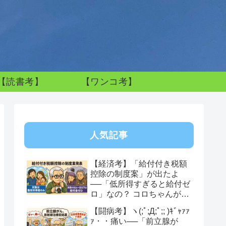
【読書考】
【ワンコ考】
人気記事
【経済考】「給付付き税額
控除の制度案」が出たよ
──「低所得すぎると給付ゼ
ロ」なの？ コロちゃんが感
じた制度への違和感
【闘病考】ヽ(;ﾟ;Д;ﾟ;; )ｷﾞｬｧｧ
ｧ・・痛い──「前立腺が