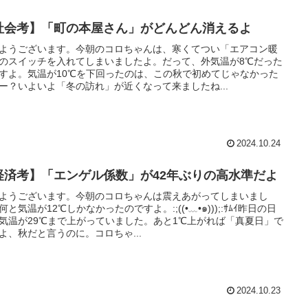
社会考】「町の本屋さん」がどんどん消えるよ
ようございます。今朝のコロちゃんは、寒くてつい「エアコン暖
のスイッチを入れてしまいましたよ。だって、外気温が8℃だった
すよ。気温が10℃を下回ったのは、この秋で初めてじゃなかった
ー？いよいよ「冬の訪れ」が近くなって来ましたね...
2024.10.24
経済考】「エンゲル係数」が42年ぶりの高水準だよ
ようございます。今朝のコロちゃんは震えあがってしまいまし
何と気温が12℃しかなかったのですよ。:;((•﹏•๑)));:ｻﾑｲ昨日の日
気温が29℃まで上がっていました。あと1℃上がれば「真夏日」で
よ、秋だと言うのに。コロちゃ...
2024.10.23