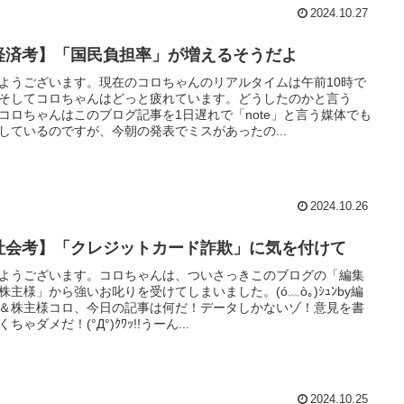
2024.10.27
経済考】「国民負担率」が増えるそうだよ
ようございます。現在のコロちゃんのリアルタイムは午前10時で
そしてコロちゃんはどっと疲れています。どうしたのかと言う
コロちゃんはこのブログ記事を1日遅れで「note」と言う媒体でも
しているのですが、今朝の発表でミスがあったの...
2024.10.26
社会考】「クレジットカード詐欺」に気を付けて
ようございます。コロちゃんは、ついさっきこのブログの「編集
株主様」から強いお叱りを受けてしまいました。(ó﹏ò｡)ｼｭﾝby編
＆株主様コロ、今日の記事は何だ！データしかないゾ！意見を書
ちゃダメだ！(°Д°)ｸﾜｯ!!うーん...
2024.10.25