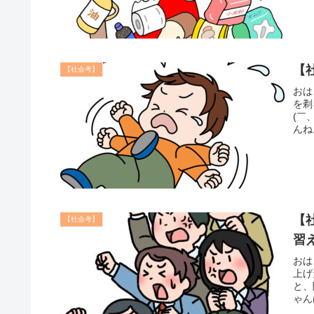
【
【社会考】
おは
を剃
(￣
んね
【
【社会考】
習
おは
上げ
と、
ゃん