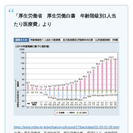
「厚生労働省 厚生労働白書 年齢階級別1人当
たり医療費」より
https://www.mhlw.go.jp/wp/hakusyo/kousei/17/backdata/01-03-01-09.html
出典：厚生労働省 平成29年版 厚生労働白書 図表3-1-9 年齢階級