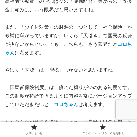
高齢者医療費」の増加は今の「健保組合」等からの「支援
金」頼みは、もう限界だと思いますよね。
また、「少子化対策」の財源の一つとして「社会保険」が
候補に挙がっていますが、いくら「天引き」で国民の反発
が少ないからといっても、こちらも、もう限界だと
コロち
ゃん
は考えます。
やはり「財源」は「増税」しかないと思いますね。
「国民皆保険制度」は、優れた頼りがいのある制度です。
この制度が持続できるように内容を常にバージョンアップ
していただきたいと、
コロちゃん
は考えます。
もうみんなが覚悟を決めましょう。「高齢人口の増加」と
「高齢化率の上昇」は、もう避けられない現実なのです。
お問い合わせ
プライバシーポリシー＆免責事項