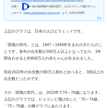
screenCode=00570&regionCode=00000&pyramidAreaType=2
出典：
e-Stat 政府統計の総合窓口 人口ピラミッド
統計ダッシ
ュボード（
https://dashboard.e-stat.go.jp/
）より（9月2日利用）
上記のグラフは、日本の人口ピラミッドです。
「団塊の世代」とは、1947～1949年生まれの方たちのこ
とです。各年の出生数が260万人以上となっており、3年
間合わせると約806万人の赤ちゃんが生まれました。
現在2022年の出生数の80万人割れと比べると、3倍以上の
出生数だったのです。
その「団塊の世代」は、2023年で74～76歳になります。
上記のグラフでは、ピョコンと飛び出した「70～74歳」
「75～79歳」の棒グラフにあたります。