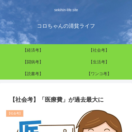
sekihin-life.site
コロちゃんの清貧ライフ
【経済考】
【社会考】
【闘病考】
【生活考】
【読書考】
【ワンコ考】
【社会考】「医療費」が過去最大に
【社会考】