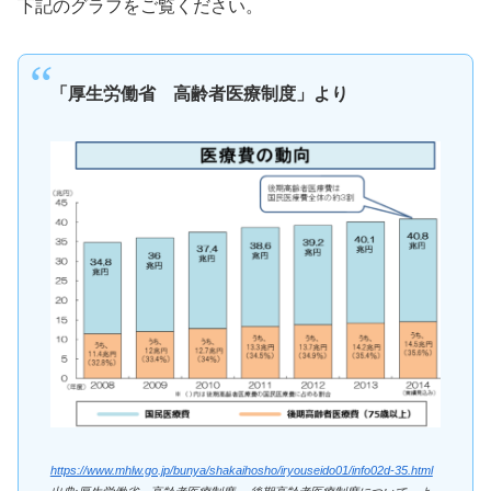
下記のグラフをご覧ください。
「厚生労働省 高齢者医療制度」より
https://www.mhlw.go.jp/bunya/shakaihosho/iryouseido01/info02d-35.html