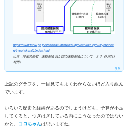
https://www.mhlw.go.jp/stf/seisakunitsuite/bunya/kenkou_iryou/iryouhoke
n/iryouhoken01/index.html
出典：厚生労働省 医療保険 我が国の医療保険について より（9月2日
利用）
上記のグラフを、一目見てもよくわからないほど入り組ん
でいます。
いろいろ歴史と経緯があるのでしょうけども、予算が不足
してくると、つぎはぎしている内にこうなったのではない
かと、
コロちゃん
は思いますね。