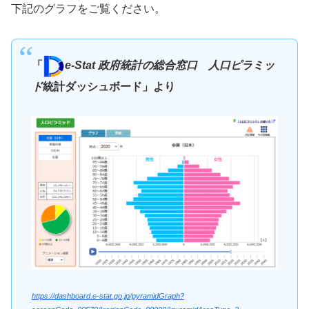
下記のグラフをご覧ください。
「
e-Stat 政府統計の総合窓口 人口ピラミッ
ド
統計ダッシュボード」より
https://dashboard.e-stat.go.jp/pyramidGraph?