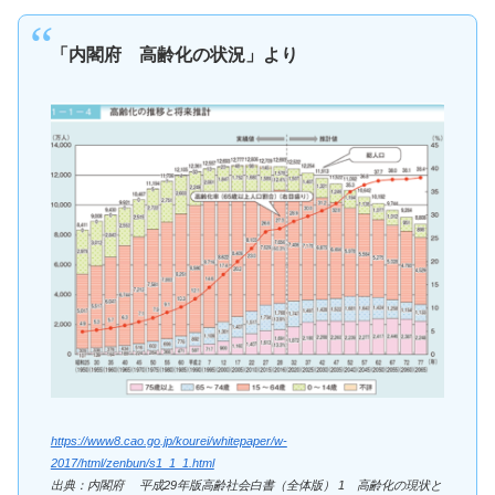
「内閣府 高齢化の状況」より
https://www8.cao.go.jp/kourei/whitepaper/w-
2017/html/zenbun/s1_1_1.html
出典：内閣府 平成29年版高齢社会白書（全体版） 1 高齢化の現状と