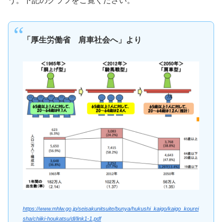
う。下記のグラフをご覧ください。
「厚生労働省 肩車社会へ」より
https://www.mhlw.go.jp/seisakunitsuite/bunya/hukushi_kaigo/kaigo_kourei
sha/chiiki-houkatsu/dl/link1-1.pdf