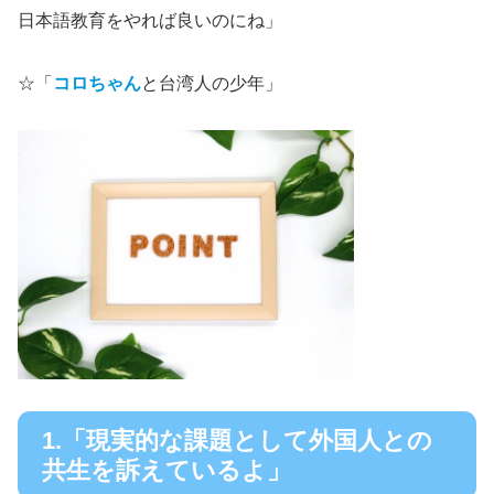
日本語教育をやれば良いのにね」
☆「
コロちゃん
と台湾人の少年」
1.「現実的な課題として外国人との
共生を訴えているよ」