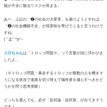
能が不全に陥るリスクが高まる」
あー、上記の「❶の社会の大変革」を避けようとすれば、
「❷の社会機能不全」が現実味を帯びてくると言うわけで
すね。
(￣Д￣*)ｱー
コロちゃん
は「トロッコ問題※」って言葉が頭に浮かびま
したよ。
（※トロッコ問題：暴走するトロッコが複数の人を轢きそ
うになる状況で進路を切り替えて犠牲者を減らすべきかど
うかを問う思考実験）
どっちを選んでも、必ず「反対論・反対派」が出てきそう
ですよ。