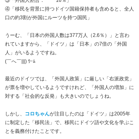
③「外国人割合： 16％」
④「移民を背景に持つドイツ国籍保持者も含めると、全人
口の約3割が外国にルーツを持つ国民」
うーむ、「日本の外国人数は377万人（2.6％）」と言わ
れていますから、「ドイツ」は「日本」の7倍の「外国
人」がいるようですね。
(￣へ￣|||) ｳｰﾑ
最近のドイツでは、「外国人政策」に厳しい「右派政党」
が票を増やしているようですけれど、「外国人の増加」に
対する「社会的な反発」も大きいのでしょうね。
しかし、
コロちゃん
が注目したのは「ドイツ」は2005年
に制定した「移民法」で、移民にドイツ語や文化を学ぶこ
とを義務付けたことです。