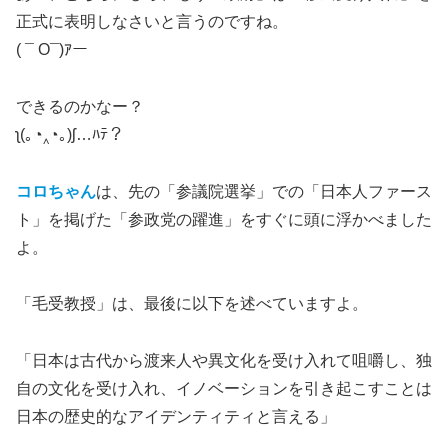
正式に表明しなさいと言うのですね。
( ¯ O¯)ｱー
できるのかなー？
ʅ(｡◔‸◔｡)ʃ…ﾊﾃ？
コロちゃん
は、先の「参議院選挙」での「日本人ファース
ト」を掲げた「参政党の躍進」をすぐに頭に浮かべました
よ。
「毛受教授」は、最後に以下を述べていますよ。
「日本は古代から渡来人や異文化を受け入れて咀嚼し、独
自の文化を受け入れ、イノベーションを引き起こすことは
日本の歴史的なアイデンティティと言える」