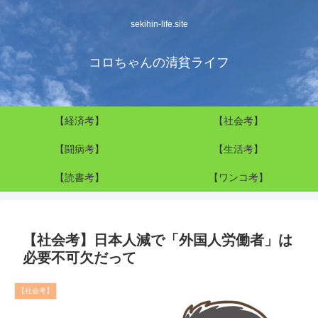
sekihin-life.site
コロちゃんの清貧ライフ
【経済考】
【社会考】
【闘病考】
【生活考】
【読書考】
【ワンコ考】
【社会考】日本人減で「外国人労働者」は
必要不可欠だって
【社会考】