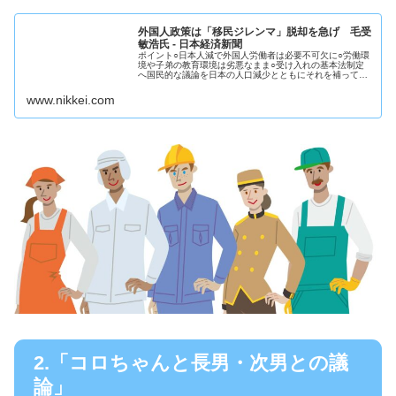
外国人政策は「移民ジレンマ」脱却を急げ 毛受
敏浩氏 - 日本経済新聞
ポイント○日本人減で外国人労働者は必要不可欠に○労働環
境や子弟の教育環境は劣悪なまま○受け入れの基本法制定
へ国民的な議論を日本の人口減少とともにそれを補って増
え続ける在留外国人。今後どのような政策が必要とされる
のか。外国人急増の実態と国内の...
www.nikkei.com
2.「コロちゃんと長男・次男との議
論」