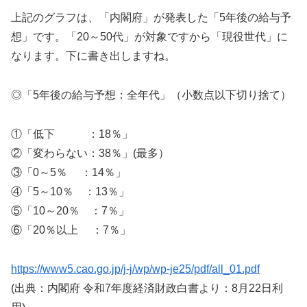
上記のグラフは、「内閣府」が発表した「5年後の給与予
想」です。「20～50代」が対象ですから「現役世代」に
なります。下に書き出しますね。
◎「5年後の給与予想：全年代」（小数点以下切り捨て）
①「低下 ：18％」
②「変わらない：38％」(最多）
③「0～5％ ：14％」
④「5～10％ ：13％」
⑤「10～20％ ：7％」
⑥「20％以上 ：7％」
https://www5.cao.go.jp/j-j/wp/wp-je25/pdf/all_01.pdf
(出典：内閣府 令和7年度経済財政白書より：8月22日利