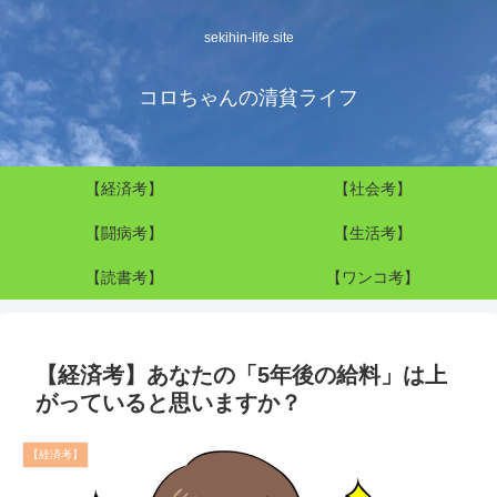
sekihin-life.site
コロちゃんの清貧ライフ
【経済考】
【社会考】
【闘病考】
【生活考】
【読書考】
【ワンコ考】
【経済考】あなたの「5年後の給料」は上
がっていると思いますか？
【経済考】