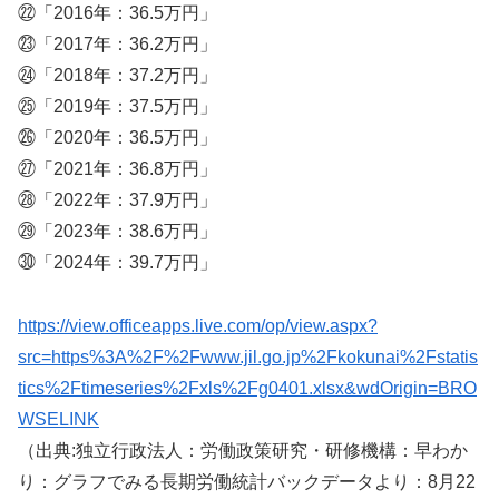
㉒「2016年：36.5万円」
㉓「2017年：36.2万円」
㉔「2018年：37.2万円」
㉕「2019年：37.5万円」
㉖「2020年：36.5万円」
㉗「2021年：36.8万円」
㉘「2022年：37.9万円」
㉙「2023年：38.6万円」
㉚「2024年：39.7万円」
https://view.officeapps.live.com/op/view.aspx?
src=https%3A%2F%2Fwww.jil.go.jp%2Fkokunai%2Fstatis
tics%2Ftimeseries%2Fxls%2Fg0401.xlsx&wdOrigin=BRO
WSELINK
（出典:独立行政法人：労働政策研究・研修機構：早わか
り：グラフでみる長期労働統計バックデータより：8月22