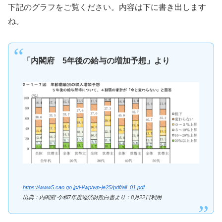
下記のグラフをご覧ください。内容は下に書き出します
ね。
「内閣府 5年後の給与の増加予想」より
https://www5.cao.go.jp/j-j/wp/wp-je25/pdf/all_01.pdf
出典：内閣府 令和7年度経済財政白書より：8月22日利用