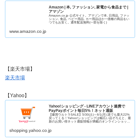
Amazon | 本, ファッション, 家電から食品まで |
アマゾン
Amazon.co.jp 公式サイト。アマゾンで本, 日用品, ファッ
ション, 食品, ベビー用品, カー用品ほか一億種の商品をい
つでもお安く。通常配送無料(一部を除く)
www.amazon.co.jp
【楽天市場】
楽天市場
【Yahoo】
Yahoo!ショッピング - LINEアカウント連携で
PayPayポイント毎日5%！ネット通販
【爆買ウルトラSALE】5/30(土)～6/1(月) 誰でも最大22%
戻ってくる！Yahoo!ショッピングは幅広い品ぞろえと、最
新のお買い得ネット通販情報が満載のオンラインショッピ
ングモール。PayPay残高も使えてさらにお得！
shopping.yahoo.co.jp