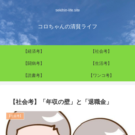
sekihin-life.site
コロちゃんの清貧ライフ
【経済考】
【社会考】
【闘病考】
【生活考】
【読書考】
【ワンコ考】
【社会考】「年収の壁」と「退職金」
【社会考】