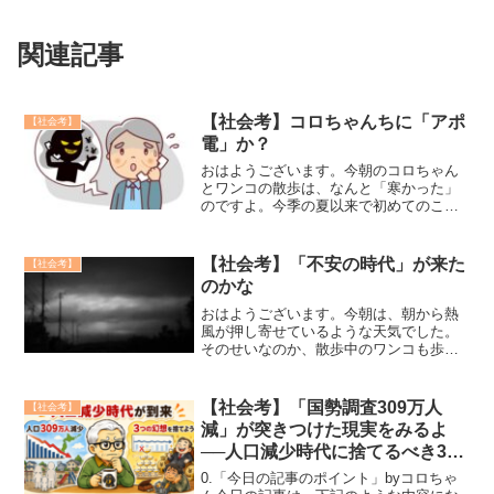
関連記事
【社会考】コロちゃんちに「アポ
【社会考】
電」か？
おはようございます。今朝のコロちゃん
とワンコの散歩は、なんと「寒かった」
のですよ。今季の夏以来で初めてのこと
でしたね。気温を「Amazon・エコー」に
聞いて見たら「摂氏17℃です」とのお言
葉ですよ。これじゃあ半袖シャツでは寒
【社会考】「不安の時代」が来た
【社会考】
いのが当たり前で...
のかな
おはようございます。今朝は、朝から熱
風が押し寄せているような天気でした。
そのせいなのか、散歩中のワンコも歩く
のを嫌がって、家に戻ろうと前足を突っ
張らせて動こうとしないんです。コロち
ゃんは、やむを得ず散歩を早めに切り上
【社会考】「国勢調査309万人
【社会考】
げて帰宅しました。ワンコ...
減」が突きつけた現実をみるよ
──人口減少時代に捨てるべき3つ
の幻想
0.「今日の記事のポイント」byコロちゃ