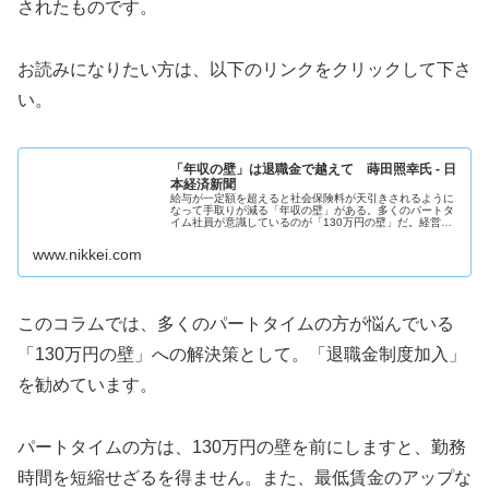
されたものです。
お読みになりたい方は、以下のリンクをクリックして下さ
い。
「年収の壁」は退職金で越えて 蒔田照幸氏 - 日
本経済新聞
給与が一定額を超えると社会保険料が天引きされるように
なって手取りが減る「年収の壁」がある。多くのパートタ
イム社員が意識しているのが「130万円の壁」だ。経営
者、労働者、専門家、政府の意見は「そもそも壁があるこ
と自体が問題で撤廃すべきだ」から...
www.nikkei.com
このコラムでは、多くのパートタイムの方が悩んでいる
「130万円の壁」への解決策として。「退職金制度加入」
を勧めています。
パートタイムの方は、130万円の壁を前にしますと、勤務
時間を短縮せざるを得ません。また、最低賃金のアップな