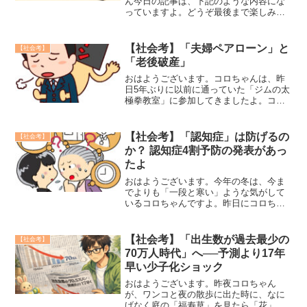
ん今日の記事は、下記のような内容にな
っていますよ。どうぞ最後まで楽しみな
がらお読みください。①「日本の人口が
過去最大の減少だって」②「日本人の減
少数は年間約90万人程度みたいだよ」
【社会考】「夫婦ペアローン」と
【社会考】
③「人口が減少した市...
「老後破産」
おはようございます。コロちゃんは、昨
日5年ぶりに以前に通っていた「ジムの太
極拳教室」に参加してきましたよ。コロ
ちゃんが「長男一家家長様・次男一家家
長様」からの、強い圧力にこらえきれず
に、とうとう「ジム」に行き始めたの
【社会考】「認知症」は防げるの
【社会考】
は、つい先日のことでした...
か？ 認知症4割予防の発表があっ
たよ
おはようございます。今年の冬は、今ま
でよりも「一段と寒い」ような気がして
いるコロちゃんですよ。昨日にコロちゃ
んは、「灯油の宅配」をお願いしたので
すよね。コロちゃんちでは、現在「居間
の暖房」に「エアコン＋ファンヒータ
【社会考】「出生数が過去最少の
【社会考】
ー」を使用しているのです。...
70万人時代」へ──予測より17年
早い少子化ショック
おはようございます。昨夜コロちゃん
が、ワンコと夜の散歩に出た時に、なに
げなく庭の「福寿草」を見たら「花」が