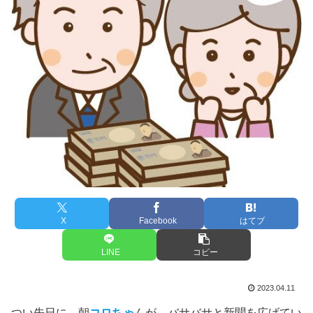
X
Facebook
はてブ
LINE
コピー
2023.04.11
つい先日に、朝
コロちゃ
んが、バサバサと新聞を広げてい