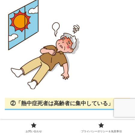
②「熱中症死者は高齢者に集中している」
上記の表で一番最新の2022年の「熱中症死者」の年代別
構成をみると、70代・80代が多いですね。
お問い合わせ
プライバシーポリシー＆免責事項