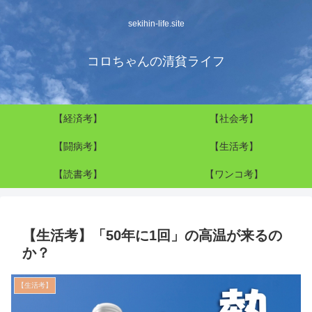
sekihin-life.site
コロちゃんの清貧ライフ
【経済考】
【社会考】
【闘病考】
【生活考】
【読書考】
【ワンコ考】
【生活考】「50年に1回」の高温が来るの
か？
【生活考】