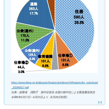
https://www.fdma.go.jp/disaster/heatstroke/items/r6/heatstroke_sokuhouti
_20240617.pdf
出典：総務省 消防庁 熱中症状況 全国の熱中症による緊急搬送状況
令和6年6月17日～6月23日より（6月28日利用）