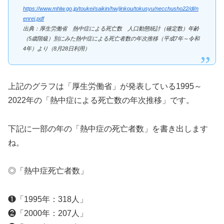
https://www.mhlw.go.jp/toukei/saikin/hw/jinkou/tokusyu/necchusho22/dl/n
enrei.pdf
出典：厚生労働省 熱中症による死亡数 人口動態統計（確定数）年齢
（5歳階級）別にみた熱中症による死亡者数の年次推移（平成7年～令和
4年）より（8月28日利用）
上記のグラフは「厚生労働省」が発表している1995～
2022年の「熱中症による死亡数の年次推移」です。
下記に一部の年の「熱中症の死亡者数」を書き出します
ね。
◎「熱中症死亡者数」
❶「1995年：318人」
❷「2000年：207人」