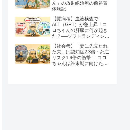
ん」の放射線治療の前処置
体験記
【闘病考】血液検査で
ALT（GPT）が急上昇！コ
ロちゃんの肝臓に何が起き
た？──ソフトランディング
と全力を尽くすという生き
【社会考】「妻に先立たれ
方
た夫」は認知症2.3倍・死亡
リスク1.9倍の衝撃──コロ
ちゃんは終末期に向けたソ
フトランディングを望みま
す