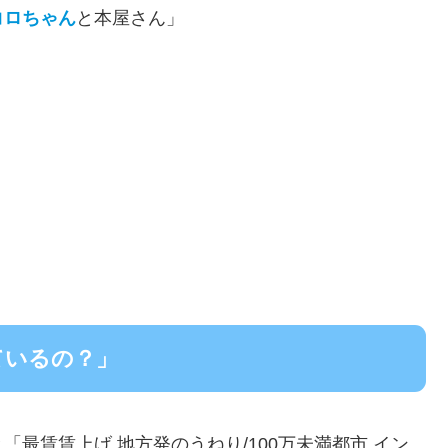
コロちゃん
と本屋さん」
ているの？」
最賃賃上げ 地方発のうねり/100万未満都市 イン