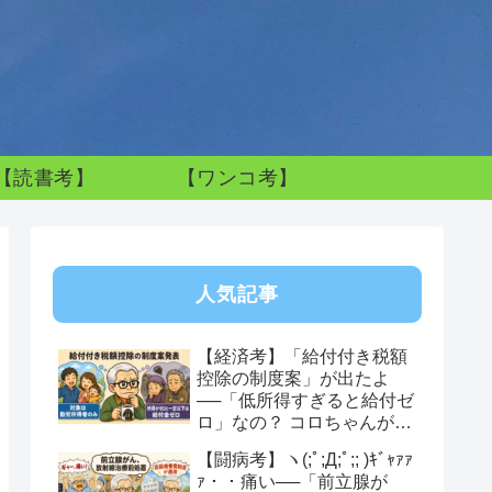
【読書考】
【ワンコ考】
人気記事
【経済考】「給付付き税額
控除の制度案」が出たよ
──「低所得すぎると給付ゼ
ロ」なの？ コロちゃんが感
じた制度への違和感
【闘病考】ヽ(;ﾟ;Д;ﾟ;; )ｷﾞｬｧｧ
ｧ・・痛い──「前立腺が