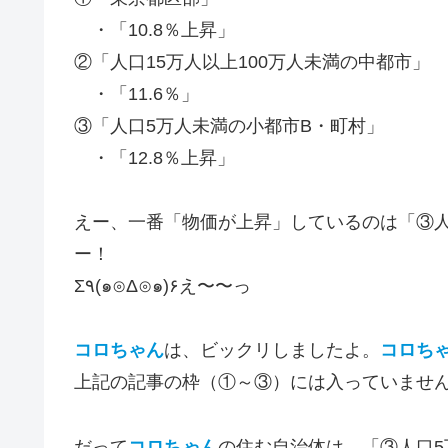
・「10.8％上昇」
②「人口15万人以上100万人未満の中都市」
・「11.6％」
③「人口5万人未満の小都市B・町村」
・「12.8％上昇」
えー、一番「物価が上昇」しているのは「③人口
ー！
Σ٩(๑⊙Δ⊙๑)۶え〜〜っ
コロちゃん
は、ビックリしましたよ。
コロち
上記の記事の枠（①～③）には入っていませ
だって
コロちゃん
の住む自治体は、「③人口5