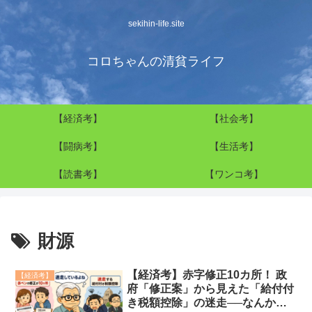
sekihin-life.site
コロちゃんの清貧ライフ
【経済考】
【社会考】
【闘病考】
【生活考】
【読書考】
【ワンコ考】
財源
【経済考】赤字修正10カ所！ 政
【経済考】
府「修正案」から見えた「給付付
き税額控除」の迷走──なんか、