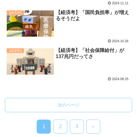
2024.11.11
【経済考】「国民負担率」が増え
【経済考】
るそうだよ
2024.10.26
【経済考】「社会保障給付」が
【経済考】
137兆円だってさ
2024.08.25
次のページ
次
1
2
3