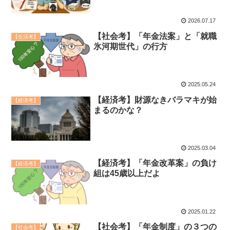
グダグダになって来たなと思った
コロちゃん
2026.07.17
【社会考】「年金法案」と「就職
【生活考】
氷河期世代」の行方
2025.05.24
【経済考】財源なきバラマキが始
【経済考】
まるのかな？
2025.03.04
【経済考】「年金改革案」の負け
【経済考】
組は45歳以上だよ
2025.01.22
【社会考】「年金制度」の３つの
【社会考】