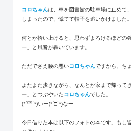
コロちゃん
は、車を図書館の駐車場に止めて
しまったので、慌てて帽子を追いかけました
何とか拾い上げると、思わずよろけるほどの
ー」と風音が轟いています。
ただでさえ腰の悪い
コロちゃん
ですから、ち
よたよた歩きながら、なんとか家まで帰って
ー」とつぶやいた
コロちゃん
でした。
(*´罒`*)いー(*´□`*)なー
今日借りた本は以下のフォトの本です。もし