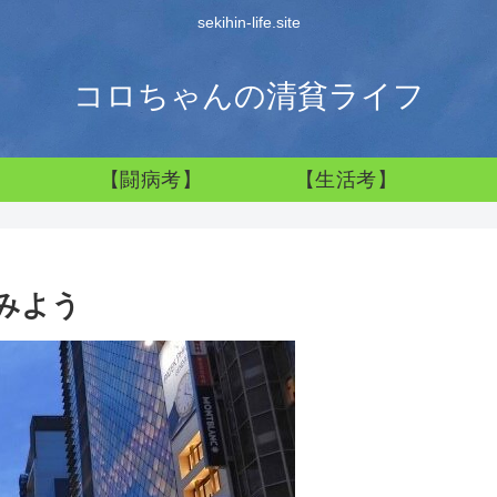
sekihin-life.site
コロちゃんの清貧ライフ
】
【闘病考】
【生活考】
みよう