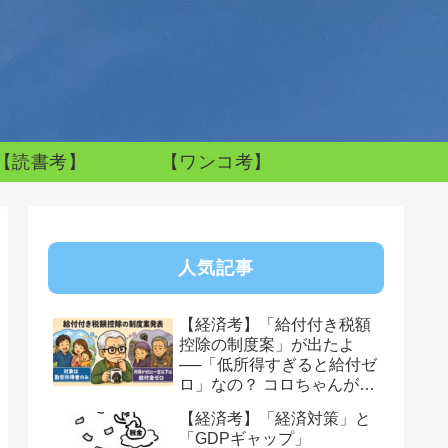
【読書考】
【ワンコ考】
人気記事
【経済考】「給付付き税額
控除の制度案」が出たよ
──「低所得すぎると給付ゼ
ロ」なの？ コロちゃんが感
じた制度への違和感
【経済考】「経済対策」と
「GDPギャップ」