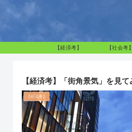
【経済考】
【社会考
【経済考】「街角景気」を見て
【経済考】