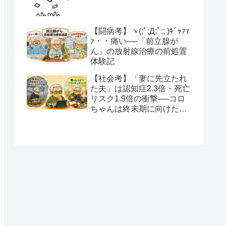
【闘病考】ヽ(;ﾟ;Д;ﾟ;; )ｷﾞｬｧｧ
ｧ・・痛い──「前立腺が
ん」の放射線治療の前処置
体験記
【社会考】「妻に先立たれ
た夫」は認知症2.3倍・死亡
リスク1.9倍の衝撃──コロ
ちゃんは終末期に向けたソ
フトランディングを望みま
す