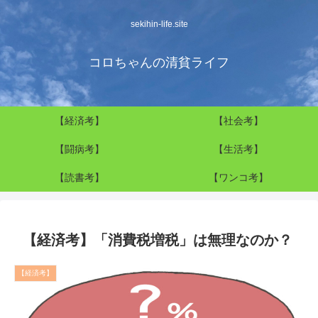
sekihin-life.site
コロちゃんの清貧ライフ
【経済考】
【社会考】
【闘病考】
【生活考】
【読書考】
【ワンコ考】
【経済考】「消費税増税」は無理なのか？
【経済考】