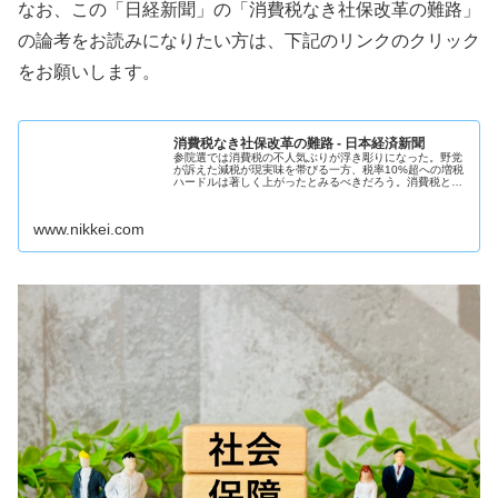
なお、この「日経新聞」の「消費税なき社保改革の難路」
の論考をお読みになりたい方は、下記のリンクのクリック
をお願いします。
消費税なき社保改革の難路 - 日本経済新聞
参院選では消費税の不人気ぶりが浮き彫りになった。野党
が訴えた減税が現実味を帯びる一方、税率10%超への増税
ハードルは著しく上がったとみるべきだろう。消費税とい
う負担の選択肢が失われれば、日本が少子高齢化を乗り越
える道は一段と険しくなる。年金...
www.nikkei.com