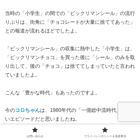
当時の「小学生」の間での「ビックリマンシール」の流行
りぶりは、街角に「チョコレートが大量に捨ててあった」
との報道が流れるほどでしたよ。
「ビックリマンシール」の収集に熱中した「小学生」は、
「ビックリマンチョコ」を買った後に「シール」のみを取
り出して、後の「チョコ」は捨ててしまっていたと言われ
ていましたよ。
こんな「豊かな時代」もあったのですよ。
今の
コロちゃん
は、1980年代の「一億総中流時代」らし
いエピソードだと思いましたね。
今日の最後の「
コロちゃん
話」は、「消費税とビックリマ
お問い合わせ
プライバシーポリシー＆免責事項