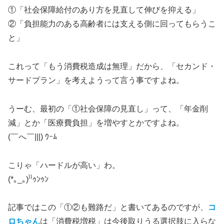
①「社会保障給付のあり方を見直して伸びを抑える」
②「負担能力のある高齢者には支える側に回ってもらうこ
と」
これって「もう消費税造成は無理」だから、「セカンド・
サードプラン」を考えようって言う事ですよね。
うーむ、最初の「①社会保障の見直し」って、「年金削
減」とか「医療費負担」を増やすとかですよね。
(￣へ￣|||) ｳｰﾑ
こりゃ「ハードルが高い」わ。
(*｡_｡)⁾⁾ｩﾝｩﾝ
記事ではこの「①②も難路だ」と書いてあるのですが、
コ
ロちゃん
は「消費税増税」は今後取りうる選択肢に入らな