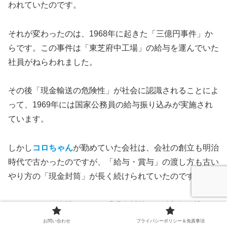
われていたのです。
それが変わったのは、1968年に起きた「三億円事件」か
らです。この事件は「東芝府中工場」の給与を運んでいた
社員がねらわれました。
その後「現金輸送の危険性」が社会に認識されることによ
って、1969年には国家公務員の給与振り込みが実施され
ています。
しかし
コロちゃん
が勤めていた会社は、会社の創立も明治
時代で古かったのですが、「給与・賞与」の渡し方も古い
やり方の「現金封筒」が長く続けられていたのです。
コロちゃん
の会社で、その「現金封筒」が給与振り込みに
変わった切っ掛けは、同業他社で起きた「窃盗事件」で
お問い合わせ
プライバシーポリシー＆免責事項