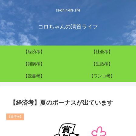
sekihin-life.site
コロちゃんの清貧ライフ
【経済考】
【社会考】
【闘病考】
【生活考】
【読書考】
【ワンコ考】
【経済考】夏のボーナスが出ています
【経済考】