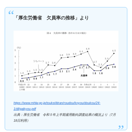
「厚生労働省 欠員率の推移」より
https://www.mhlw.go.jp/toukei/itiran/roudou/koyou/doukou/24-
1/dl/gaikyou.pdf
出典：厚生労働省 令和５年上半期雇用動向調査結果の概況より（7月
18日利用）