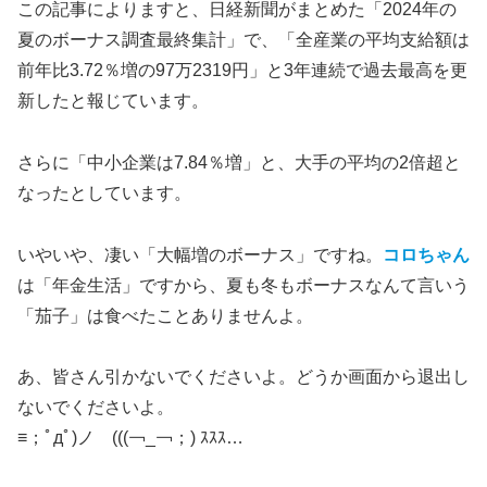
この記事によりますと、日経新聞がまとめた「2024年の
夏のボーナス調査最終集計」で、「全産業の平均支給額は
前年比3.72％増の97万2319円」と3年連続で過去最高を更
新したと報じています。
さらに「中小企業は7.84％増」と、大手の平均の2倍超と
なったとしています。
いやいや、凄い「大幅増のボーナス」ですね。
コロちゃん
は「年金生活」ですから、夏も冬もボーナスなんて言いう
「茄子」は食べたことありませんよ。
あ、皆さん引かないでくださいよ。どうか画面から退出し
ないでくださいよ。
≡；ﾟдﾟ)ノ (((￢_￢；) ｽｽｽ…